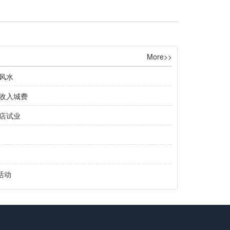
More>>
风水
收入城费
店试业
活动